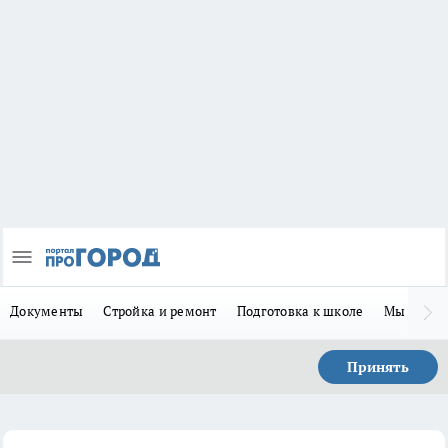
Документы
Стройка и ремонт
Подготовка к школе
Мы в MA
Принять