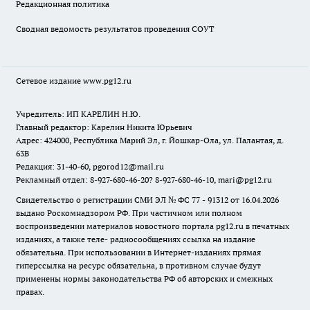
Редакционная политика
Сводная ведомость результатов проведения СОУТ
Сетевое издание www.pg12.ru
Учредитель: ИП КАРЕЛИН Н.Ю.
Главный редактор: Карелин Никита Юрьевич
Адрес: 424000, Республика Марий Эл, г. Йошкар-Ола, ул. Палантая, д.
63В
Редакция: 31-40-60, pgorod12@mail.ru
Рекламный отдел: 8-927-680-46-20? 8-927-680-46-10, mari@pg12.ru
Свидетельство о регистрации СМИ ЭЛ № ФС 77 - 91312 от 16.04.2026
выдано Роскомнадзором РФ. При частичном или полном
воспроизведении материалов новостного портала pg12.ru в печатных
изданиях, а также теле- радиосообщениях ссылка на издание
обязательна. При использовании в Интернет-изданиях прямая
гиперссылка на ресурс обязательна, в противном случае будут
применены нормы законодательства РФ об авторских и смежных
правах.