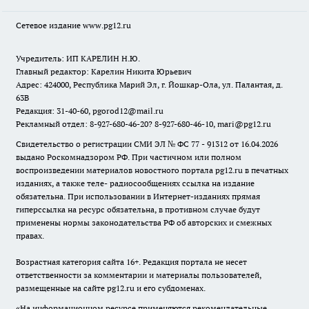
Сетевое издание www.pg12.ru
Учредитель: ИП КАРЕЛИН Н.Ю.
Главный редактор: Карелин Никита Юрьевич
Адрес: 424000, Республика Марий Эл, г. Йошкар-Ола, ул. Палантая, д.
63В
Редакция: 31-40-60, pgorod12@mail.ru
Рекламный отдел: 8-927-680-46-20? 8-927-680-46-10, mari@pg12.ru
Свидетельство о регистрации СМИ ЭЛ № ФС 77 - 91312 от 16.04.2026
выдано Роскомнадзором РФ. При частичном или полном
воспроизведении материалов новостного портала pg12.ru в печатных
изданиях, а также теле- радиосообщениях ссылка на издание
обязательна. При использовании в Интернет-изданиях прямая
гиперссылка на ресурс обязательна, в противном случае будут
применены нормы законодательства РФ об авторских и смежных
правах.
Возрастная категория сайта 16+. Редакция портала не несет
ответственности за комментарии и материалы пользователей,
размещенные на сайте pg12.ru и его субдоменах.
«На информационном ресурсе применяются рекомендательные