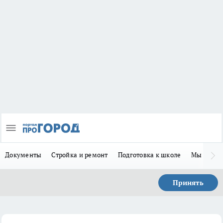
Документы
Стройка и ремонт
Подготовка к школе
Мы в MA
Принять