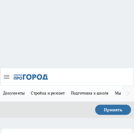
Документы
Стройка и ремонт
Подготовка к школе
Мы в MA
Принять