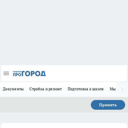
Документы
Стройка и ремонт
Подготовка к школе
Мы в MA
Принять