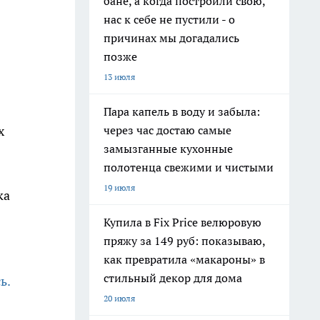
бане, а когда построили свою,
нас к себе не пустили - о
причинах мы догадались
позже
13 июля
Пара капель в воду и забыла:
через час достаю самые
х
замызганные кухонные
полотенца свежими и чистыми
19 июля
ка
Купила в Fix Price велюровую
пряжу за 149 руб: показываю,
как превратила «макароны» в
стильный декор для дома
ь.
20 июля