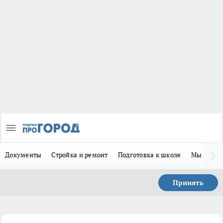
Документы
Стройка и ремонт
Подготовка к школе
Мы в MA
Принять