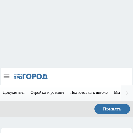
Документы
Стройка и ремонт
Подготовка к школе
Мы в MA
Принять