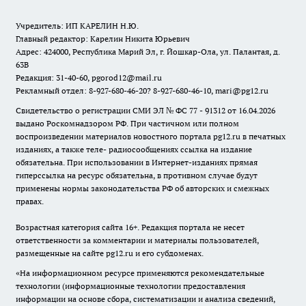
Учредитель: ИП КАРЕЛИН Н.Ю.
Главный редактор: Карелин Никита Юрьевич
Адрес: 424000, Республика Марий Эл, г. Йошкар-Ола, ул. Палантая, д.
63В
Редакция: 31-40-60, pgorod12@mail.ru
Рекламный отдел: 8-927-680-46-20? 8-927-680-46-10, mari@pg12.ru
Свидетельство о регистрации СМИ ЭЛ № ФС 77 - 91312 от 16.04.2026
выдано Роскомнадзором РФ. При частичном или полном
воспроизведении материалов новостного портала pg12.ru в печатных
изданиях, а также теле- радиосообщениях ссылка на издание
обязательна. При использовании в Интернет-изданиях прямая
гиперссылка на ресурс обязательна, в противном случае будут
применены нормы законодательства РФ об авторских и смежных
правах.
Возрастная категория сайта 16+. Редакция портала не несет
ответственности за комментарии и материалы пользователей,
размещенные на сайте pg12.ru и его субдоменах.
«На информационном ресурсе применяются рекомендательные
технологии (информационные технологии предоставления
информации на основе сбора, систематизации и анализа сведений,