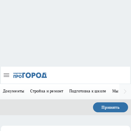
Документы
Стройка и ремонт
Подготовка к школе
Мы в MA
Принять