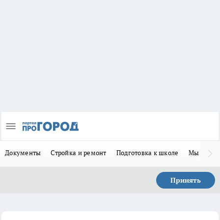
Документы
Стройка и ремонт
Подготовка к школе
Мы в MA
Принять