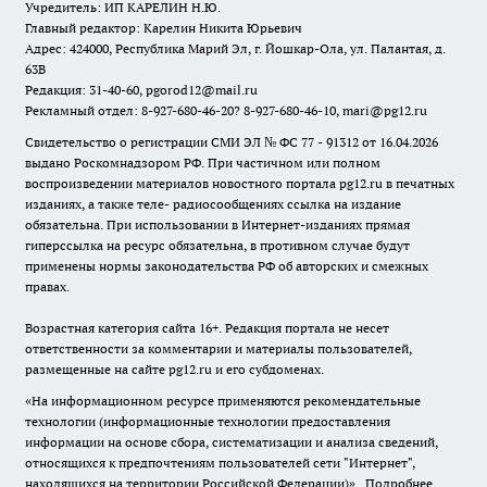
Учредитель: ИП КАРЕЛИН Н.Ю.
Главный редактор: Карелин Никита Юрьевич
Адрес: 424000, Республика Марий Эл, г. Йошкар-Ола, ул. Палантая, д.
63В
Редакция: 31-40-60, pgorod12@mail.ru
Рекламный отдел: 8-927-680-46-20? 8-927-680-46-10, mari@pg12.ru
Свидетельство о регистрации СМИ ЭЛ № ФС 77 - 91312 от 16.04.2026
выдано Роскомнадзором РФ. При частичном или полном
воспроизведении материалов новостного портала pg12.ru в печатных
изданиях, а также теле- радиосообщениях ссылка на издание
обязательна. При использовании в Интернет-изданиях прямая
гиперссылка на ресурс обязательна, в противном случае будут
применены нормы законодательства РФ об авторских и смежных
правах.
Возрастная категория сайта 16+. Редакция портала не несет
ответственности за комментарии и материалы пользователей,
размещенные на сайте pg12.ru и его субдоменах.
«На информационном ресурсе применяются рекомендательные
технологии (информационные технологии предоставления
информации на основе сбора, систематизации и анализа сведений,
относящихся к предпочтениям пользователей сети "Интернет",
находящихся на территории Российской Федерации)».
Подробнее