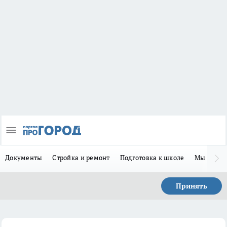
Документы
Стройка и ремонт
Подготовка к школе
Мы в MA
Принять