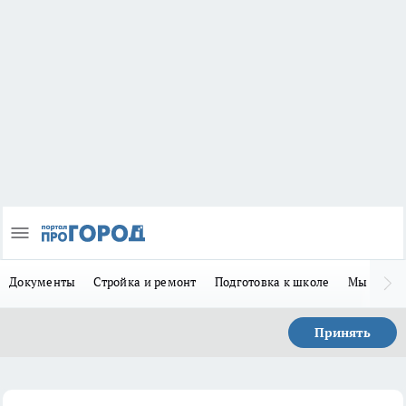
Документы
Стройка и ремонт
Подготовка к школе
Мы в MA
Принять