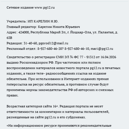
Сетевое издание www.pg12.ru
Учредитель: ИП КАРЕЛИН Н.Ю.
Главный редактор: Карелин Никита Юрьевич
Адрес: 424000, Республика Марий Эл, г. Йошкар-Ола, ул. Палантая, д.
63В
Редакция: 31-40-60, pgorod12@mail.ru
Рекламный отдел: 8-927-680-46-20? 8-927-680-46-10, mari@pg12.ru
Свидетельство о регистрации СМИ ЭЛ № ФС 77 - 91312 от 16.04.2026
выдано Роскомнадзором РФ. При частичном или полном
воспроизведении материалов новостного портала pg12.ru в печатных
изданиях, а также теле- радиосообщениях ссылка на издание
обязательна. При использовании в Интернет-изданиях прямая
гиперссылка на ресурс обязательна, в противном случае будут
применены нормы законодательства РФ об авторских и смежных
правах.
Возрастная категория сайта 16+. Редакция портала не несет
ответственности за комментарии и материалы пользователей,
размещенные на сайте pg12.ru и его субдоменах.
«На информационном ресурсе применяются рекомендательные