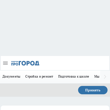
Документы
Стройка и ремонт
Подготовка к школе
Мы в MA
Принять