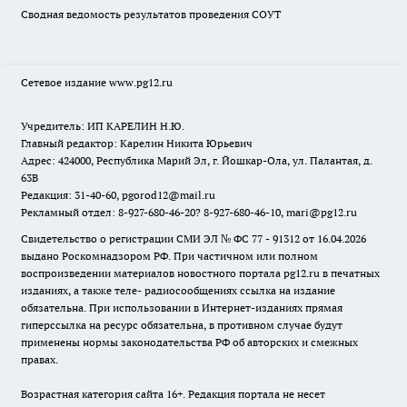
Сводная ведомость результатов проведения СОУТ
Сетевое издание www.pg12.ru
Учредитель: ИП КАРЕЛИН Н.Ю.
Главный редактор: Карелин Никита Юрьевич
Адрес: 424000, Республика Марий Эл, г. Йошкар-Ола, ул. Палантая, д.
63В
Редакция: 31-40-60, pgorod12@mail.ru
Рекламный отдел: 8-927-680-46-20? 8-927-680-46-10, mari@pg12.ru
Свидетельство о регистрации СМИ ЭЛ № ФС 77 - 91312 от 16.04.2026
выдано Роскомнадзором РФ. При частичном или полном
воспроизведении материалов новостного портала pg12.ru в печатных
изданиях, а также теле- радиосообщениях ссылка на издание
обязательна. При использовании в Интернет-изданиях прямая
гиперссылка на ресурс обязательна, в противном случае будут
применены нормы законодательства РФ об авторских и смежных
правах.
Возрастная категория сайта 16+. Редакция портала не несет