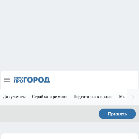
Документы
Стройка и ремонт
Подготовка к школе
Мы в MA
Принять