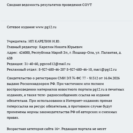
Сводная ведомость результатов проведения СОУТ
Сетевое издание www.pg12.ru
Учредитель: ИП КАРЕЛИН Н.Ю.
Главный редактор: Карелин Никита Юрьевич
Адрес: 424000, Республика Марий Эл, г. Йошкар-Ола, ул. Палантая, д.
63В
Редакция: 31-40-60, pgorod12@mail.ru
Рекламный отдел: 8-927-680-46-20? 8-927-680-46-10, mari@pg12.ru
Свидетельство о регистрации СМИ ЭЛ № ФС 77 - 91312 от 16.04.2026
выдано Роскомнадзором РФ. При частичном или полном
воспроизведении материалов новостного портала pg12.ru в печатных
изданиях, а также теле- радиосообщениях ссылка на издание
обязательна. При использовании в Интернет-изданиях прямая
гиперссылка на ресурс обязательна, в противном случае будут
применены нормы законодательства РФ об авторских и смежных
правах.
Возрастная категория сайта 16+. Редакция портала не несет