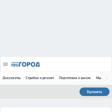
Документы
Стройка и ремонт
Подготовка к школе
Мы в MA
Принять