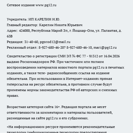
Сетевое издание www.pg12.ru
Учредитель: ИП КАРЕЛИН Н.Ю.
Главный редактор: Карелин Никита Юрьевич
Адрес: 424000, Республика Марий Эл, г. Йошкар-Ола, ул. Палантая, д.
63В
Редакция: 31-40-60, pgorod12@mail.ru
Рекламный отдел: 8-927-680-46-20? 8-927-680-46-10, mari@pg12.ru
Свидетельство о регистрации СМИ ЭЛ № ФС 77 - 91312 от 16.04.2026
выдано Роскомнадзором РФ. При частичном или полном
воспроизведении материалов новостного портала pg12.ru в печатных
изданиях, а также теле- радиосообщениях ссылка на издание
обязательна. При использовании в Интернет-изданиях прямая
гиперссылка на ресурс обязательна, в противном случае будут
применены нормы законодательства РФ об авторских и смежных
правах.
Возрастная категория сайта 16+. Редакция портала не несет
ответственности за комментарии и материалы пользователей,
размещенные на сайте pg12.ru и его субдоменах.
«На информационном ресурсе применяются рекомендательные
технологии (информационные технологии предоставления