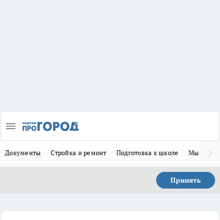
Документы
Стройка и ремонт
Подготовка к школе
Мы в MA
Принять