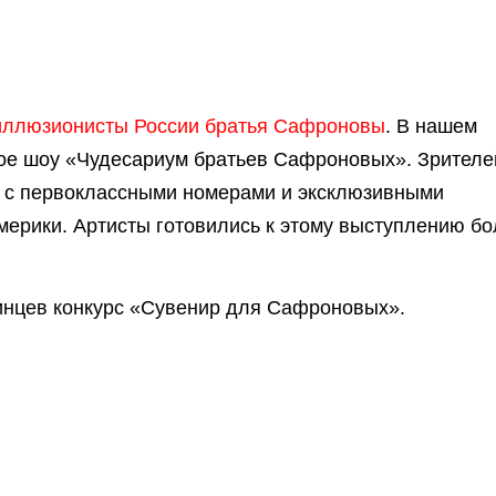
 иллюзионисты России братья Сафроновы
. В нашем
ное шоу «Чудесариум братьев Сафроновых». Зрителе
я с первоклассными номерами и эксклюзивными
мерики. Артисты готовились к этому выступлению б
линцев конкурс «Сувенир для Сафроновых».