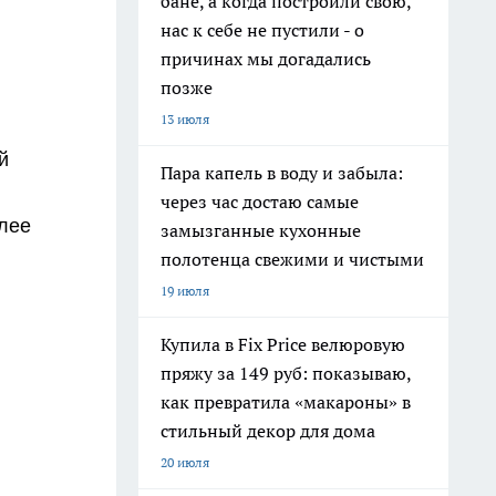
бане, а когда построили свою,
нас к себе не пустили - о
причинах мы догадались
позже
13 июля
й
Пара капель в воду и забыла:
через час достаю самые
олее
замызганные кухонные
полотенца свежими и чистыми
19 июля
Купила в Fix Price велюровую
пряжу за 149 руб: показываю,
как превратила «макароны» в
стильный декор для дома
20 июля