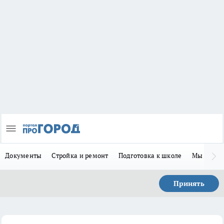
Документы
Стройка и ремонт
Подготовка к школе
Мы в MA
Принять