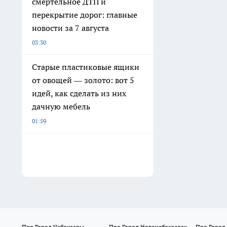
смертельное ДТП и
перекрытие дорог: главные
новости за 7 августа
03:30
Старые пластиковые ящики
от овощей — золото: вот 5
идей, как сделать из них
дачную мебель
01:59
Про Город Чебоксары
Про Город Новочебоксарск
Про Город