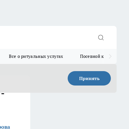
Все о ритуальных услугах
Посевной календарь
Принять
-
рова