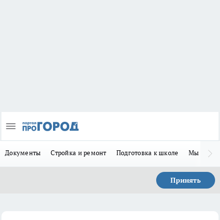
Документы
Стройка и ремонт
Подготовка к школе
Мы в MA
Принять