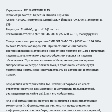
Учредитель: ИП КАРЕЛИН Н.Ю.
Главный редактор: Карелин Никита Юрьевич
Адрес: 424000, Республика Марий Эл, г. Йошкар-Ола, ул. Палантая, д.
63В
Редакция: 31-40-60, pgorod12@mail.ru
Рекламный отдел: 8-927-680-46-20? 8-927-680-46-10, mari@pg12.ru
Свидетельство о регистрации СМИ ЭЛ № ФС 77 - 91312 от 16.04.2026
выдано Роскомнадзором РФ. При частичном или полном
воспроизведении материалов новостного портала pg12.ru в печатных
изданиях, а также теле- радиосообщениях ссылка на издание
обязательна. При использовании в Интернет-изданиях прямая
гиперссылка на ресурс обязательна, в противном случае будут
применены нормы законодательства РФ об авторских и смежных
правах.
Возрастная категория сайта 16+. Редакция портала не несет
ответственности за комментарии и материалы пользователей,
размещенные на сайте pg12.ru и его субдоменах.
«На информационном ресурсе применяются рекомендательные
технологии (информационные технологии предоставления
информации на основе сбора, систематизации и анализа сведений,