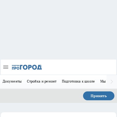
Документы
Стройка и ремонт
Подготовка к школе
Мы в MA
Принять