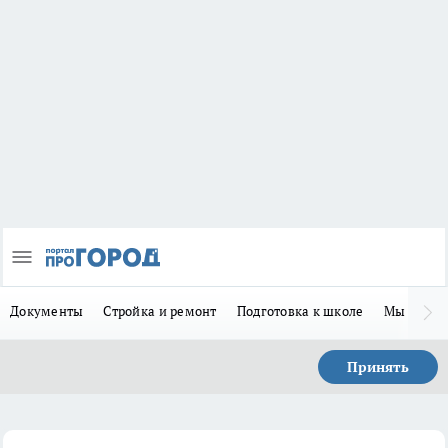
Документы
Стройка и ремонт
Подготовка к школе
Мы в MA
Принять