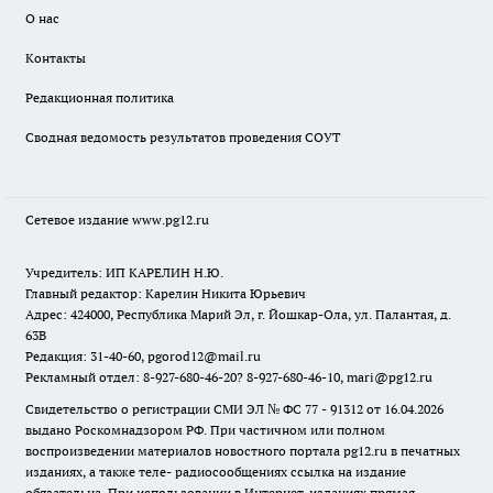
О нас
Контакты
Редакционная политика
Сводная ведомость результатов проведения СОУТ
Сетевое издание www.pg12.ru
Учредитель: ИП КАРЕЛИН Н.Ю.
Главный редактор: Карелин Никита Юрьевич
Адрес: 424000, Республика Марий Эл, г. Йошкар-Ола, ул. Палантая, д.
63В
Редакция: 31-40-60, pgorod12@mail.ru
Рекламный отдел: 8-927-680-46-20? 8-927-680-46-10, mari@pg12.ru
Свидетельство о регистрации СМИ ЭЛ № ФС 77 - 91312 от 16.04.2026
выдано Роскомнадзором РФ. При частичном или полном
воспроизведении материалов новостного портала pg12.ru в печатных
изданиях, а также теле- радиосообщениях ссылка на издание
обязательна. При использовании в Интернет-изданиях прямая