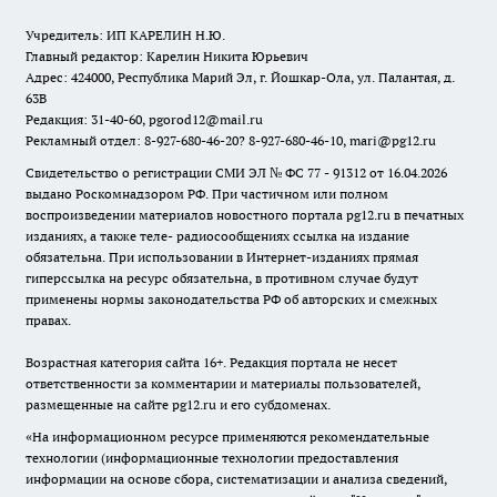
Учредитель: ИП КАРЕЛИН Н.Ю.
Главный редактор: Карелин Никита Юрьевич
Адрес: 424000, Республика Марий Эл, г. Йошкар-Ола, ул. Палантая, д.
63В
Редакция: 31-40-60, pgorod12@mail.ru
Рекламный отдел: 8-927-680-46-20? 8-927-680-46-10, mari@pg12.ru
Свидетельство о регистрации СМИ ЭЛ № ФС 77 - 91312 от 16.04.2026
выдано Роскомнадзором РФ. При частичном или полном
воспроизведении материалов новостного портала pg12.ru в печатных
изданиях, а также теле- радиосообщениях ссылка на издание
обязательна. При использовании в Интернет-изданиях прямая
гиперссылка на ресурс обязательна, в противном случае будут
применены нормы законодательства РФ об авторских и смежных
правах.
Возрастная категория сайта 16+. Редакция портала не несет
ответственности за комментарии и материалы пользователей,
размещенные на сайте pg12.ru и его субдоменах.
«На информационном ресурсе применяются рекомендательные
технологии (информационные технологии предоставления
информации на основе сбора, систематизации и анализа сведений,