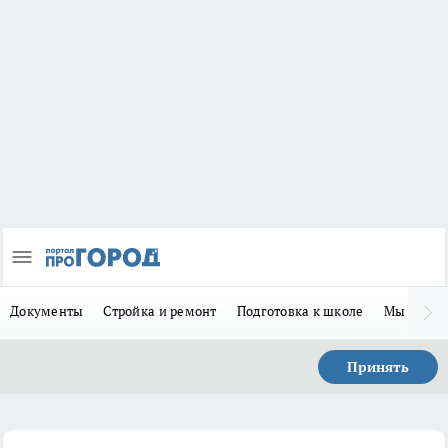
Документы
Стройка и ремонт
Подготовка к школе
Мы в MA
Принять