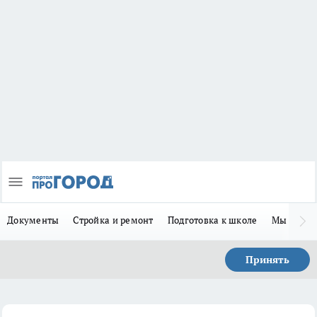
Документы
Стройка и ремонт
Подготовка к школе
Мы в MA
Принять