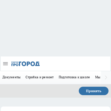
Документы
Стройка и ремонт
Подготовка к школе
Мы в MA
Принять