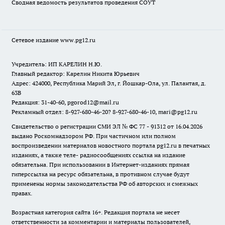
Сводная ведомость результатов проведения СОУТ
Сетевое издание www.pg12.ru
Учредитель: ИП КАРЕЛИН Н.Ю.
Главный редактор: Карелин Никита Юрьевич
Адрес: 424000, Республика Марий Эл, г. Йошкар-Ола, ул. Палантая, д.
63В
Редакция: 31-40-60, pgorod12@mail.ru
Рекламный отдел: 8-927-680-46-20? 8-927-680-46-10, mari@pg12.ru
Свидетельство о регистрации СМИ ЭЛ № ФС 77 - 91312 от 16.04.2026
выдано Роскомнадзором РФ. При частичном или полном
воспроизведении материалов новостного портала pg12.ru в печатных
изданиях, а также теле- радиосообщениях ссылка на издание
обязательна. При использовании в Интернет-изданиях прямая
гиперссылка на ресурс обязательна, в противном случае будут
применены нормы законодательства РФ об авторских и смежных
правах.
Возрастная категория сайта 16+. Редакция портала не несет
ответственности за комментарии и материалы пользователей,