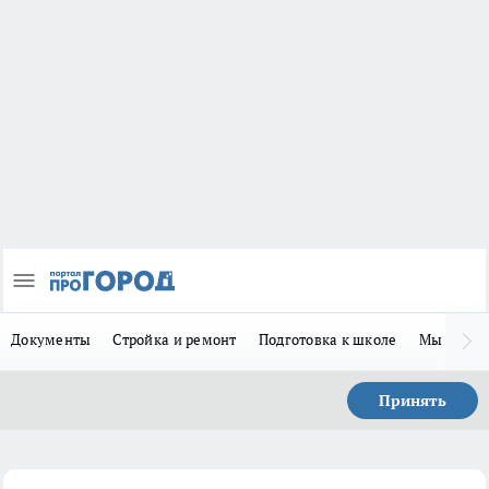
Документы
Стройка и ремонт
Подготовка к школе
Мы в MA
Принять