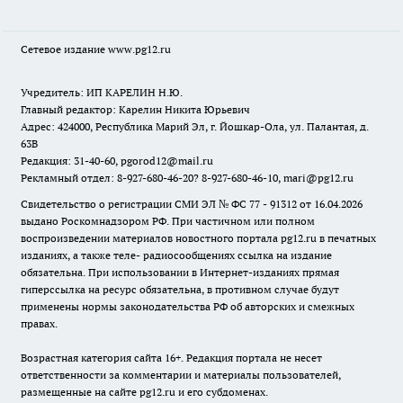
Сетевое издание www.pg12.ru
Учредитель: ИП КАРЕЛИН Н.Ю.
Главный редактор: Карелин Никита Юрьевич
Адрес: 424000, Республика Марий Эл, г. Йошкар-Ола, ул. Палантая, д.
63В
Редакция: 31-40-60, pgorod12@mail.ru
Рекламный отдел: 8-927-680-46-20? 8-927-680-46-10, mari@pg12.ru
Свидетельство о регистрации СМИ ЭЛ № ФС 77 - 91312 от 16.04.2026
выдано Роскомнадзором РФ. При частичном или полном
воспроизведении материалов новостного портала pg12.ru в печатных
изданиях, а также теле- радиосообщениях ссылка на издание
обязательна. При использовании в Интернет-изданиях прямая
гиперссылка на ресурс обязательна, в противном случае будут
применены нормы законодательства РФ об авторских и смежных
правах.
Возрастная категория сайта 16+. Редакция портала не несет
ответственности за комментарии и материалы пользователей,
размещенные на сайте pg12.ru и его субдоменах.