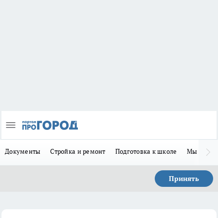
Документы
Стройка и ремонт
Подготовка к школе
Мы в MA
Принять