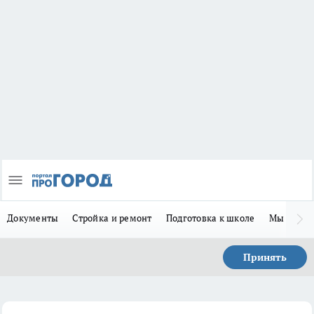
Документы
Стройка и ремонт
Подготовка к школе
Мы в MA
Принять