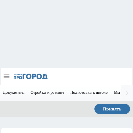
Документы
Стройка и ремонт
Подготовка к школе
Мы в MA
Принять