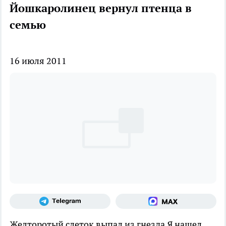
Йошкаролинец вернул птенца в
семью
16 июля 2011
Желторотый слеток выпал из гнезда
Я нашел