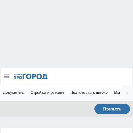
Документы
Стройка и ремонт
Подготовка к школе
Мы в MA
Принять