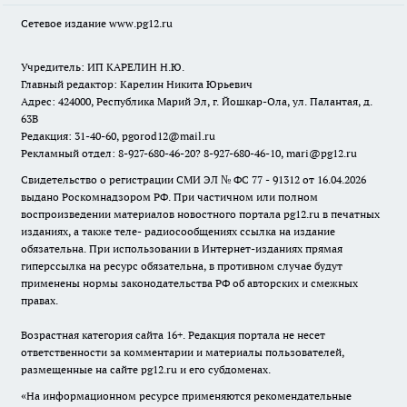
Сетевое издание www.pg12.ru
Учредитель: ИП КАРЕЛИН Н.Ю.
Главный редактор: Карелин Никита Юрьевич
Адрес: 424000, Республика Марий Эл, г. Йошкар-Ола, ул. Палантая, д.
63В
Редакция: 31-40-60, pgorod12@mail.ru
Рекламный отдел: 8-927-680-46-20? 8-927-680-46-10, mari@pg12.ru
Свидетельство о регистрации СМИ ЭЛ № ФС 77 - 91312 от 16.04.2026
выдано Роскомнадзором РФ. При частичном или полном
воспроизведении материалов новостного портала pg12.ru в печатных
изданиях, а также теле- радиосообщениях ссылка на издание
обязательна. При использовании в Интернет-изданиях прямая
гиперссылка на ресурс обязательна, в противном случае будут
применены нормы законодательства РФ об авторских и смежных
правах.
Возрастная категория сайта 16+. Редакция портала не несет
ответственности за комментарии и материалы пользователей,
размещенные на сайте pg12.ru и его субдоменах.
«На информационном ресурсе применяются рекомендательные