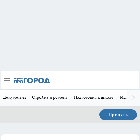
Документы
Стройка и ремонт
Подготовка к школе
Мы в MA
Принять