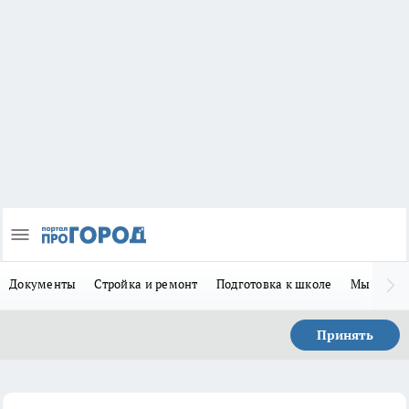
Документы
Стройка и ремонт
Подготовка к школе
Мы в MA
Принять