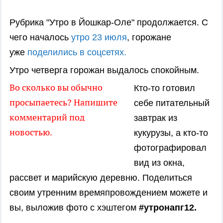
Рубрика "Утро в Йошкар-Оле" продолжается.
С
чего началось
утро 23 июля
, горожане
уже
поделились в соцсетя
х.
Утро четверга горожан выдалось спокойным.
Во сколько вы обычно
Кто-то готовил
просыпаетесь? Напишите
себе питательный
комментарий под
завтрак из
новостью.
кукурузы, а кто-то
фотографировал
вид из окна,
рассвет и марийскую деревню.
Поделиться
своим утренним времяпровождением можете и
вы, выложив фото с
хэштегом
#утронапг1
2.