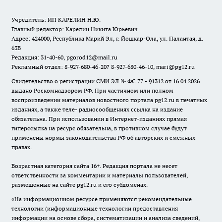
Учредитель: ИП КАРЕЛИН Н.Ю.
Главный редактор: Карелин Никита Юрьевич
Адрес: 424000, Республика Марий Эл, г. Йошкар-Ола, ул. Палантая, д.
63В
Редакция: 31-40-60, pgorod12@mail.ru
Рекламный отдел: 8-927-680-46-20? 8-927-680-46-10, mari@pg12.ru
Свидетельство о регистрации СМИ ЭЛ № ФС 77 - 91312 от 16.04.2026
выдано Роскомнадзором РФ. При частичном или полном
воспроизведении материалов новостного портала pg12.ru в печатных
изданиях, а также теле- радиосообщениях ссылка на издание
обязательна. При использовании в Интернет-изданиях прямая
гиперссылка на ресурс обязательна, в противном случае будут
применены нормы законодательства РФ об авторских и смежных
правах.
Возрастная категория сайта 16+. Редакция портала не несет
ответственности за комментарии и материалы пользователей,
размещенные на сайте pg12.ru и его субдоменах.
«На информационном ресурсе применяются рекомендательные
технологии (информационные технологии предоставления
информации на основе сбора, систематизации и анализа сведений,