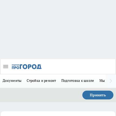
Документы
Стройка и ремонт
Подготовка к школе
Мы в MA
Принять