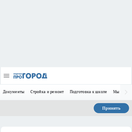
Документы
Стройка и ремонт
Подготовка к школе
Мы в MA
Принять