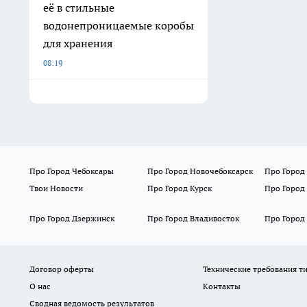
её в стильные
водонепроницаемые коробы
для хранения
08:19
Про Город Чебоксары
Про Город Новочебоксарск
Про Город
Твои Новости
Про Город Курск
Про Город
Про Город Дзержинск
Про Город Владивосток
Про Город
Договор оферты
Технические требования т
О нас
Контакты
Сводная ведомость результатов