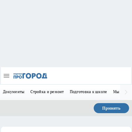
Документы
Стройка и ремонт
Подготовка к школе
Мы в MA
Принять