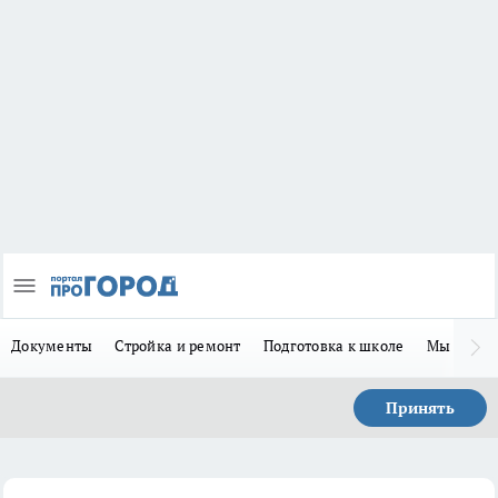
Документы
Стройка и ремонт
Подготовка к школе
Мы в MA
Принять