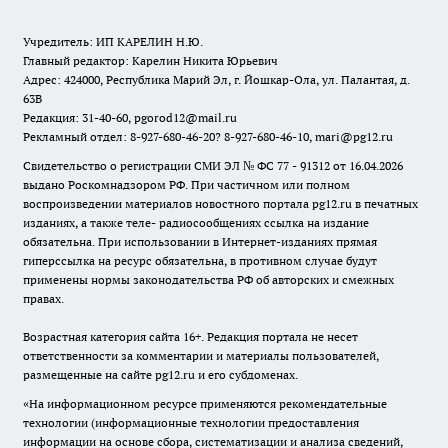
Учредитель: ИП КАРЕЛИН Н.Ю.
Главный редактор: Карелин Никита Юрьевич
Адрес: 424000, Республика Марий Эл, г. Йошкар-Ола, ул. Палантая, д.
63В
Редакция: 31-40-60, pgorod12@mail.ru
Рекламный отдел: 8-927-680-46-20? 8-927-680-46-10, mari@pg12.ru
Свидетельство о регистрации СМИ ЭЛ № ФС 77 - 91312 от 16.04.2026
выдано Роскомнадзором РФ. При частичном или полном
воспроизведении материалов новостного портала pg12.ru в печатных
изданиях, а также теле- радиосообщениях ссылка на издание
обязательна. При использовании в Интернет-изданиях прямая
гиперссылка на ресурс обязательна, в противном случае будут
применены нормы законодательства РФ об авторских и смежных
правах.
Возрастная категория сайта 16+. Редакция портала не несет
ответственности за комментарии и материалы пользователей,
размещенные на сайте pg12.ru и его субдоменах.
«На информационном ресурсе применяются рекомендательные
технологии (информационные технологии предоставления
информации на основе сбора, систематизации и анализа сведений,