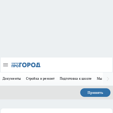
Документы
Стройка и ремонт
Подготовка к школе
Мы в MA
Принять