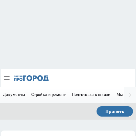
Документы
Стройка и ремонт
Подготовка к школе
Мы в MA
Принять