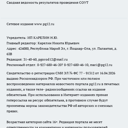
Сводная ведомость результатов проведения СОУТ
Сетевое издание www.pg12.ru
Учредитель: ИП КАРЕЛИН Н.Ю.
Главный редактор: Карелин Никита Юрьевич
Адрес: 424000, Республика Марий Эл, г. Йошкар-Ола, ул. Палантая, д.
63В
Редакция: 31-40-60, pgorod12@mail.ru
Рекламный отдел: 8-927-680-46-20? 8-927-680-46-10, mari@pg12.ru
Свидетельство о регистрации СМИ ЭЛ № ФС 77 - 91312 от 16.04.2026
выдано Роскомнадзором РФ. При частичном или полном
воспроизведении материалов новостного портала pg12.ru в печатных
изданиях, а также теле- радиосообщениях ссылка на издание
обязательна. При использовании в Интернет-изданиях прямая
гиперссылка на ресурс обязательна, в противном случае будут
применены нормы законодательства РФ об авторских и смежных
правах.
Возрастная категория сайта 16+. Редакция портала не несет
ответственности за комментарии и материалы пользователей,