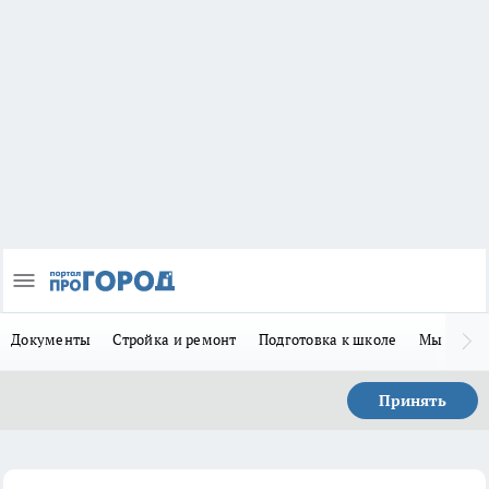
Документы
Стройка и ремонт
Подготовка к школе
Мы в MA
Принять