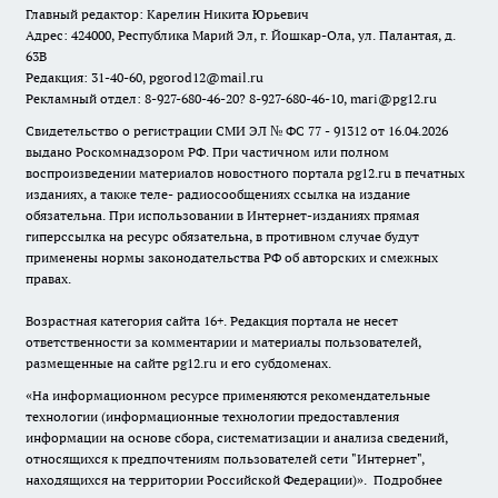
Главный редактор: Карелин Никита Юрьевич
Адрес: 424000, Республика Марий Эл, г. Йошкар-Ола, ул. Палантая, д.
63В
Редакция: 31-40-60, pgorod12@mail.ru
Рекламный отдел: 8-927-680-46-20? 8-927-680-46-10, mari@pg12.ru
Свидетельство о регистрации СМИ ЭЛ № ФС 77 - 91312 от 16.04.2026
выдано Роскомнадзором РФ. При частичном или полном
воспроизведении материалов новостного портала pg12.ru в печатных
изданиях, а также теле- радиосообщениях ссылка на издание
обязательна. При использовании в Интернет-изданиях прямая
гиперссылка на ресурс обязательна, в противном случае будут
применены нормы законодательства РФ об авторских и смежных
правах.
Возрастная категория сайта 16+. Редакция портала не несет
ответственности за комментарии и материалы пользователей,
размещенные на сайте pg12.ru и его субдоменах.
«На информационном ресурсе применяются рекомендательные
технологии (информационные технологии предоставления
информации на основе сбора, систематизации и анализа сведений,
относящихся к предпочтениям пользователей сети "Интернет",
находящихся на территории Российской Федерации)».
Подробнее