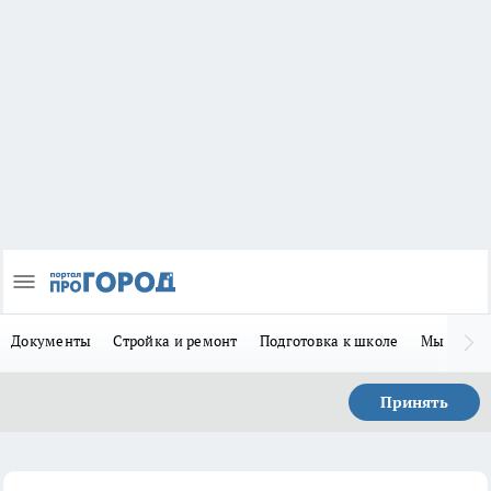
Документы
Стройка и ремонт
Подготовка к школе
Мы в MA
Принять