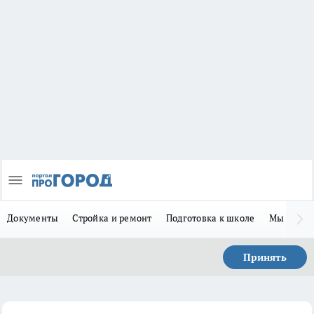
Документы
Стройка и ремонт
Подготовка к школе
Мы в MA
Принять