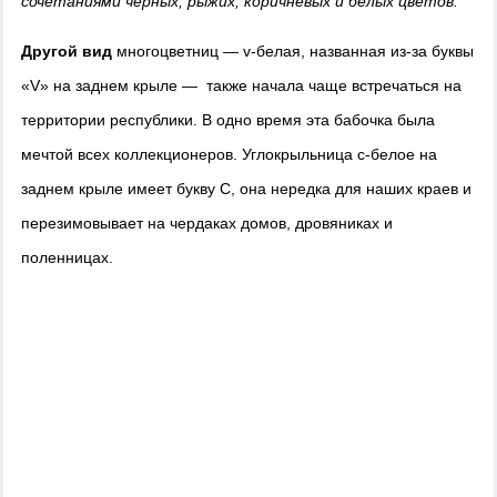
сочетаниями черных, рыжих, коричневых и белых цветов.
Другой вид
многоцветниц —
v-
белая, названная из-за буквы
«
V
» на заднем крыле — также начала чаще встречаться на
территории республики. В одно время эта бабочка была
мечтой всех коллекционеров. Углокрыльница с-белое на
заднем крыле имеет букву С, она нередка для наших краев и
перезимовывает на чердаках домов, дровяниках и
поленницах.