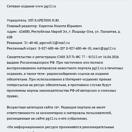
Сетевое издание www.pg12.ru
Учредитель: ИП КАРЕЛИН Н.Ю.
Главный редактор: Карелин Никита Юрьевич
Адрес: 424000, Республика Марий Эл, г. Йошкар-Ола, ул. Палантая, д.
63В
Редакция: 31-40-60, pgorod12@mail.ru
Рекламный отдел: 8-927-680-46-20? 8-927-680-46-10, mari@pg12.ru
Свидетельство о регистрации СМИ ЭЛ № ФС 77 - 91312 от 16.04.2026
выдано Роскомнадзором РФ. При частичном или полном
воспроизведении материалов новостного портала pg12.ru в печатных
изданиях, а также теле- радиосообщениях ссылка на издание
обязательна. При использовании в Интернет-изданиях прямая
гиперссылка на ресурс обязательна, в противном случае будут
применены нормы законодательства РФ об авторских и смежных
правах.
Возрастная категория сайта 16+. Редакция портала не несет
ответственности за комментарии и материалы пользователей,
размещенные на сайте pg12.ru и его субдоменах.
«На информационном ресурсе применяются рекомендательные