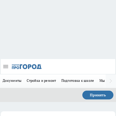
Документы
Стройка и ремонт
Подготовка к школе
Мы в MA
Принять