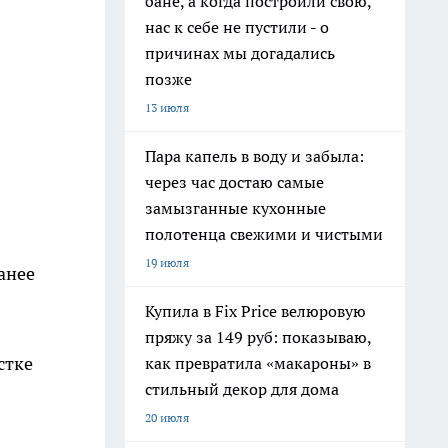
бане, а когда построили свою,
нас к себе не пустили - о
причинах мы догадались
позже
13 июля
Пара капель в воду и забыла:
через час достаю самые
замызганные кухонные
полотенца свежими и чистыми
19 июля
анее
Купила в Fix Price велюровую
пряжу за 149 руб: показываю,
стке
как превратила «макароны» в
стильный декор для дома
20 июля