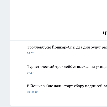
Ч
Троллейбусы Йошкар-Олы два дня будут ра
08:32
Туристический троллейбус выехал на ули
07:37
В Йошкар-Оле дали старт сбору подписей з
20 июля