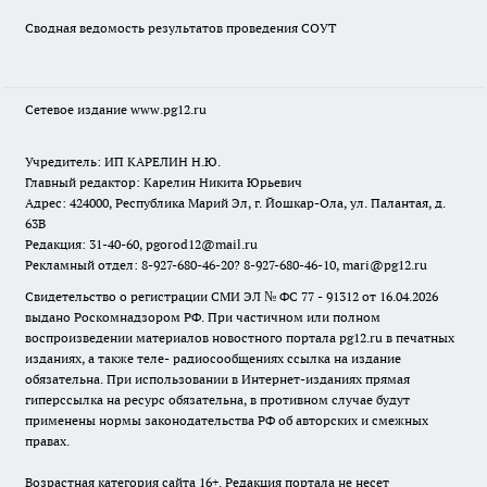
Сводная ведомость результатов проведения СОУТ
Сетевое издание www.pg12.ru
Учредитель: ИП КАРЕЛИН Н.Ю.
Главный редактор: Карелин Никита Юрьевич
Адрес: 424000, Республика Марий Эл, г. Йошкар-Ола, ул. Палантая, д.
63В
Редакция: 31-40-60, pgorod12@mail.ru
Рекламный отдел: 8-927-680-46-20? 8-927-680-46-10, mari@pg12.ru
Свидетельство о регистрации СМИ ЭЛ № ФС 77 - 91312 от 16.04.2026
выдано Роскомнадзором РФ. При частичном или полном
воспроизведении материалов новостного портала pg12.ru в печатных
изданиях, а также теле- радиосообщениях ссылка на издание
обязательна. При использовании в Интернет-изданиях прямая
гиперссылка на ресурс обязательна, в противном случае будут
применены нормы законодательства РФ об авторских и смежных
правах.
Возрастная категория сайта 16+. Редакция портала не несет