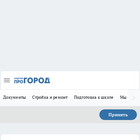
Документы
Стройка и ремонт
Подготовка к школе
Мы в MA
Принять