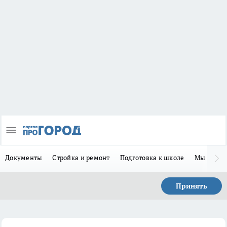
Документы
Стройка и ремонт
Подготовка к школе
Мы в MA
Принять