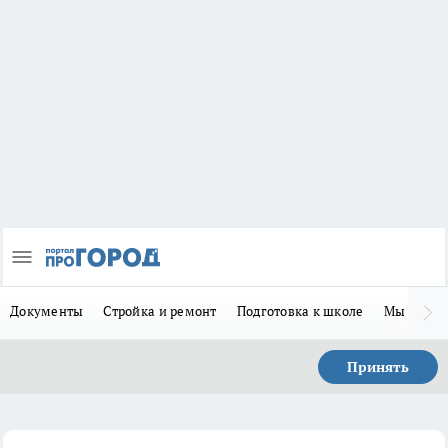
Документы
Стройка и ремонт
Подготовка к школе
Мы в MA
Принять