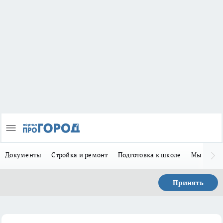
Документы
Стройка и ремонт
Подготовка к школе
Мы в MA
Принять