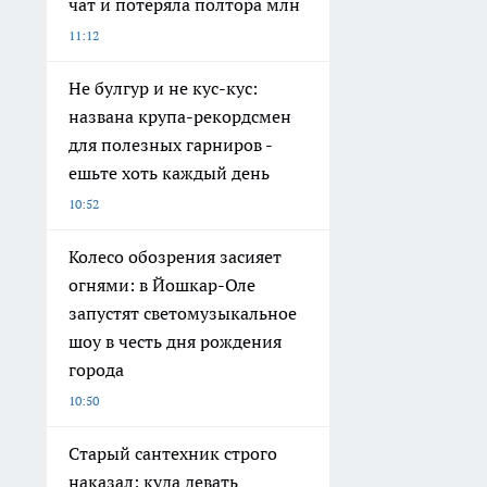
чат и потеряла полтора млн
11:12
Не булгур и не кус-кус:
названа крупа-рекордсмен
для полезных гарниров -
ешьте хоть каждый день
10:52
Колесо обозрения засияет
огнями: в Йошкар-Оле
запустят светомузыкальное
шоу в честь дня рождения
города
10:50
Старый сантехник строго
наказал: куда девать