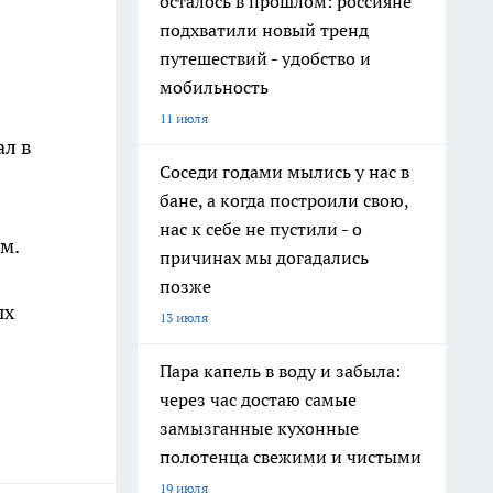
осталось в прошлом: россияне
подхватили новый тренд
путешествий - удобство и
мобильность
11 июля
ал в
Соседи годами мылись у нас в
бане, а когда построили свою,
нас к себе не пустили - о
м.
причинах мы догадались
позже
ых
13 июля
Пара капель в воду и забыла:
через час достаю самые
замызганные кухонные
полотенца свежими и чистыми
19 июля