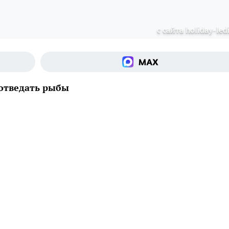
с сайта holiday-ledi
 отведать рыбы