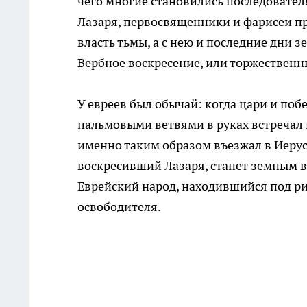
чего многие становились последовател
Лазаря, первосвященники и фарисеи пр
власть тьмы, а с нею и последние дни 
Вербное воскресение, или торжественн
У евреев был обычай: когда цари и поб
пальмовыми ветвями в руках встречал и
именно таким образом въезжал в Иеруса
воскресивший Лазаря, станет земным в
Еврейский народ, находившийся под р
освободителя.