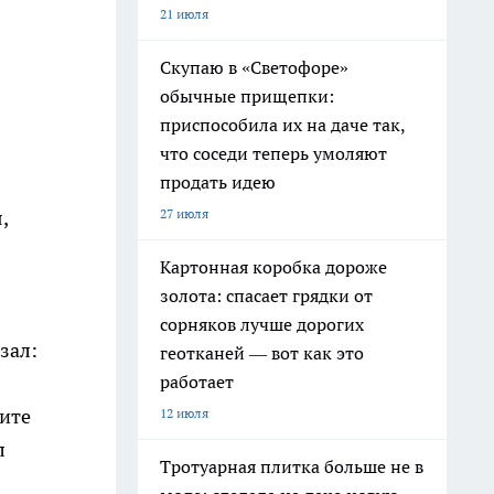
21 июля
Скупаю в «Светофоре»
обычные прищепки:
приспособила их на даче так,
что соседи теперь умоляют
продать идею
27 июля
,
Картонная коробка дороже
золота: спасает грядки от
сорняков лучше дорогих
зал:
геотканей — вот как это
работает
жите
12 июля
л
Тротуарная плитка больше не в