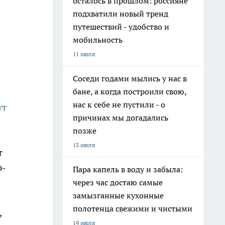
осталось в прошлом: россияне
подхватили новый тренд
путешествий - удобство и
мобильность
11 июля
Соседи годами мылись у нас в
бане, а когда построили свою,
нас к себе не пустили - о
ут
причинах мы догадались
позже
13 июля
т
р-
Пара капель в воду и забыла:
через час достаю самые
замызганные кухонные
полотенца свежими и чистыми
,
19 июля