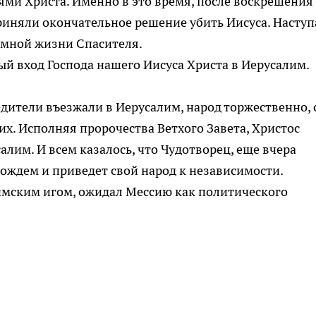
ями Христа. Именно в это время, после воскрешения
иняли окончательное решение убить Иисуса. Наступ
земной жизни Спасителя.
ый вход Господа нашего Иисуса Христа в Иерусалим.
едители въезжали в Иерусалим, народ торжественно, 
х. Исполняя пророчества Ветхого Завета, Христос
лим. И всем казалось, что Чудотворец, еще вчера
ождем и приведет свой народ к независимости.
имским игом, ожидал Мессию как политического