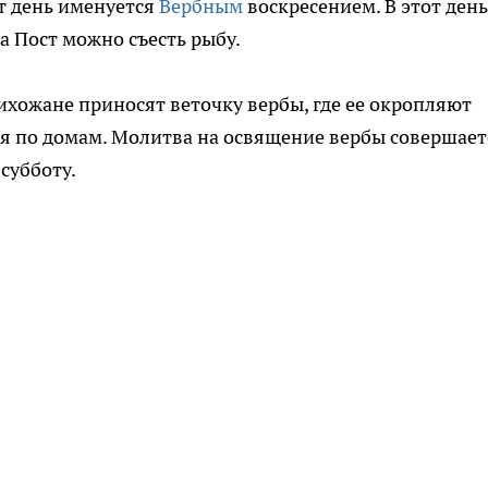
т день именуется
Вербным
воскресением. В этот день
а Пост можно съесть рыбу.
ихожане приносят веточку вербы, где ее окропляют
ся по домам. Молитва на освящение вербы совершает
субботу.