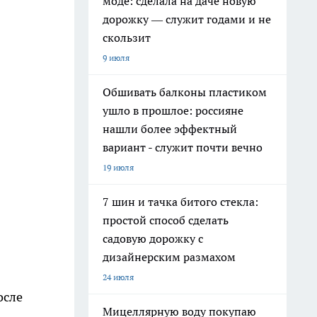
моде: сделала на даче новую
дорожку — служит годами и не
скользит
9 июля
Обшивать балконы пластиком
ушло в прошлое: россияне
нашли более эффектный
вариант - служит почти вечно
19 июля
7 шин и тачка битого стекла:
простой способ сделать
садовую дорожку с
дизайнерским размахом
24 июля
осле
Мицеллярную воду покупаю