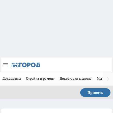
Документы
Стройка и ремонт
Подготовка к школе
Мы в MA
Принять