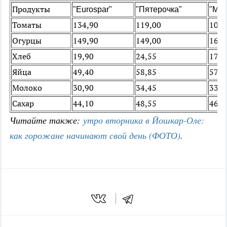
Продукты
"Eurospar"
"Пятерочка"
"Маг
Томаты
134,90
119,00
105,
Огурцы
149,90
149,00
167,
Хлеб
19,90
24,55
17,9
Яйца
49,40
58,85
57,9
Молоко
30,90
34,45
33,0
Сахар
44,10
48,55
46,0
Читайте также:
утро вторника в Йошкар-Оле:
как горожане начинают свой день (ФОТО)
.